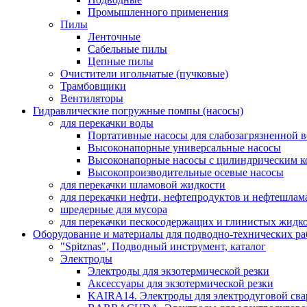
Промышленного применения
Пилы
Ленточные
Сабельные пилы
Цепные пилы
Очистители игольчатые (пучковые)
Трамбовщики
Вентиляторы
Гидравлические погружные помпы (насосы)
для перекачки воды
Портативные насосы для слабозагрязненной 
Высоконапорные универсальные насосы
Высоконапорные насосы с цилиндрическим к
Высокопроизводительные осевые насосы
для перекачки шламовой жидкости
для перекачки нефти, нефтепродуктов и нефтешлам
шредерные для мусора
для перекачки пескосодержащих и глинистых жидк
Оборудование и материалы для подводно-технических ра
"Spitznas", Подводный инструмент, каталог
Электроды
Электроды для экзотермической резки
Аксессуары для экзотермической резки
KAIRA14. Электроды для электродуговой сва