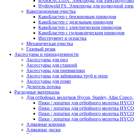
BARRACUDA. Электроды для электродугово
Hydroweld FS. Электроды для подводной элек
Кавитационная очистка
КавиБластер с бензиновым приводом
КавиБластер с дизельным приводом
КавиБластер с электрическим приводом
КавиБластер с гидравлическим приводом
Инструмент и оснастка
Механическая очистка
Газовый резак
Аксессуары и принадлежности
Аксессуары для пил
Аксессуары для станций
Аксессуары для пневматики
Аксессуары для забивщика труб и опор
Аксессуары для помп
Делитель потока
Расходные материалы
Для отбойных молотков Hycon, Stanley, Atlas Copco,
Пики / лопатки для отбойного молотка HYC
Пики / лопатки для отбойного молотка HYC
Пики / лопатки для отбойного молотка HYCO
Пики / лопатки для отбойного молотка HYC
Алмазные коронки
Алмазные диски