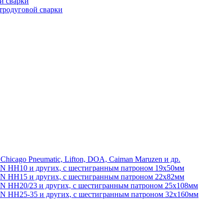
й сварки
тродуговой сварки
 Chicago Pneumatic, Lifton, DOA, Caiman Maruzen и др.
ON HH10 и других, с шестигранным патроном 19х50мм
ON HH15 и других, с шестигранным патроном 22х82мм
N HH20/23 и других, с шестигранным патроном 25х108мм
ON HH25-35 и других, с шестигранным патроном 32х160мм