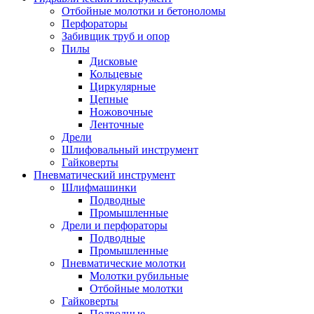
Отбойные молотки и бетоноломы
Перфораторы
Забивщик труб и опор
Пилы
Дисковые
Кольцевые
Циркулярные
Цепные
Ножовочные
Ленточные
Дрели
Шлифовальный инструмент
Гайковерты
Пневматический инструмент
Шлифмашинки
Подводные
Промышленные
Дрели и перфораторы
Подводные
Промышленные
Пневматические молотки
Молотки рубильные
Отбойные молотки
Гайковерты
Подводные