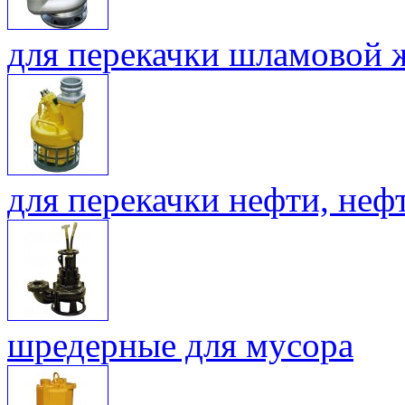
для перекачки шламовой 
для перекачки нефти, не
шредерные для мусора