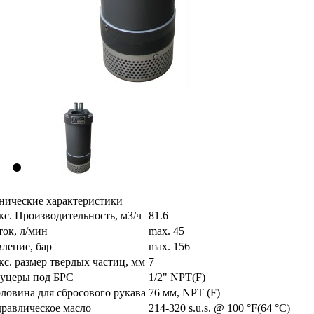
нические характеристики
с. Производительность, м3/ч
81.6
ок, л/мин
max. 45
ление, бар
max. 156
с. размер твердых частиц, мм
7
уцеры под БРС
1/2" NPT(F)
ловина для сбросового рукава
76 мм, NPT (F)
равлическое масло
214-320 s.u.s. @ 100 °F(64 °C)