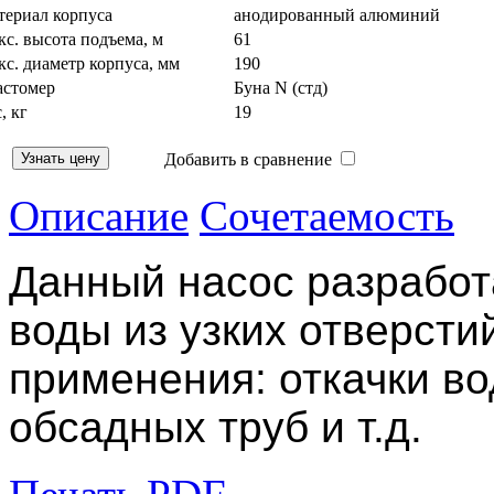
териал корпуса
анодированный алюминий
с. высота подъема, м
61
с. диаметр корпуса, мм
190
астомер
Буна N (стд)
, кг
19
Добавить в сравнение
Описание
Сочетаемость
Данный насос разработ
воды из узких отверсти
применения: откачки во
обсадных труб и т.д.