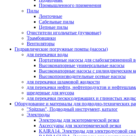
Промышленного применения
Пилы
Ленточные
Сабельные пилы
Цепные пилы
Очистители игольчатые (пучковые)
Трамбовщики
Вентиляторы
Гидравлические погружные помпы (насосы)
для перекачки воды
Портативные насосы для слабозагрязненной 
Высоконапорные универсальные насосы
Высоконапорные насосы с цилиндрическим к
Высокопроизводительные осевые насосы
для перекачки шламовой жидкости
для перекачки нефти, нефтепродуктов и нефтешлам
шредерные для мусора
для перекачки пескосодержащих и глинистых жидк
Оборудование и материалы для подводно-технических ра
"Spitznas", Подводный инструмент, каталог
Электроды
Электроды для экзотермической резки
Аксессуары для экзотермической резки
KAIRA14. Электроды для электродуговой сва