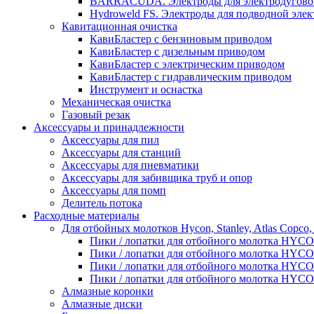
BARRACUDA. Электроды для электродугово
Hydroweld FS. Электроды для подводной элек
Кавитационная очистка
КавиБластер с бензиновым приводом
КавиБластер с дизельным приводом
КавиБластер с электрическим приводом
КавиБластер с гидравлическим приводом
Инструмент и оснастка
Механическая очистка
Газовый резак
Аксессуары и принадлежности
Аксессуары для пил
Аксессуары для станций
Аксессуары для пневматики
Аксессуары для забивщика труб и опор
Аксессуары для помп
Делитель потока
Расходные материалы
Для отбойных молотков Hycon, Stanley, Atlas Copco,
Пики / лопатки для отбойного молотка HYC
Пики / лопатки для отбойного молотка HYC
Пики / лопатки для отбойного молотка HYCO
Пики / лопатки для отбойного молотка HYC
Алмазные коронки
Алмазные диски