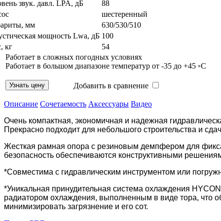
вень звук. давл. LPA, дБ
88
сос
шестеренный
бариты, мм
630/530/510
устическая мощность Lwa, дБ
100
, кг
54
Работает в сложных погодных условиях
Работает в большом диапазоне температур от -35 до +45 ◦С
Добавить в сравнение
Описание
Сочетаемость
Аксессуары
Видео
Очень компактная, экономичная и надежная гидравлическа
Прекрасно подходит для небольшого строительства и сдач
Жесткая рамная опора с резиновым демпфером для фиксац
безопасность обеспечиваются конструктивными решениями
*Совместима с гидравлическим инструментом или погруж
*Уникальная принудительная система охлаждения HYCON:
радиатором охлаждения, выполненным в виде тора, что о
минимизировать загрязнение и его сот.