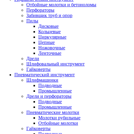
Отбойные молотки и бетоноломы
Перфораторы
Забивщик труб и опор
Пилы
Дисковые
Кольцевые
Циркулярные
Цепные
Ножовочные
Ленточные
Дрели
Шлифовальный инструмент
Гайковерты
Пневматический инструмент
Шлифмашинки
Подводные
Промышленные
Дрели и перфораторы
Подводные
Промышленные
Пневматические молотки
Молотки рубильные
Отбойные молотки
Гайковерты
Подводные