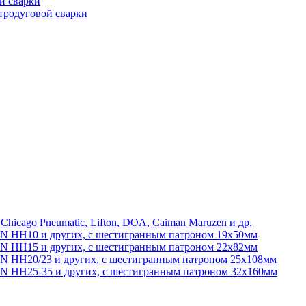
й сварки
тродуговой сварки
 Chicago Pneumatic, Lifton, DOA, Caiman Maruzen и др.
ON HH10 и других, с шестигранным патроном 19х50мм
ON HH15 и других, с шестигранным патроном 22х82мм
N HH20/23 и других, с шестигранным патроном 25х108мм
ON HH25-35 и других, с шестигранным патроном 32х160мм