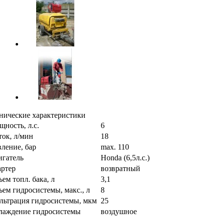
нические характеристики
ность, л.с.
6
ок, л/мин
18
ление, бар
max. 110
игатель
Honda (6,5л.с.)
артер
возвратный
ем топл. бака, л
3,1
ем гидросистемы, макс., л
8
льтрация гидросистемы, мкм
25
лаждение гидросистемы
воздушное