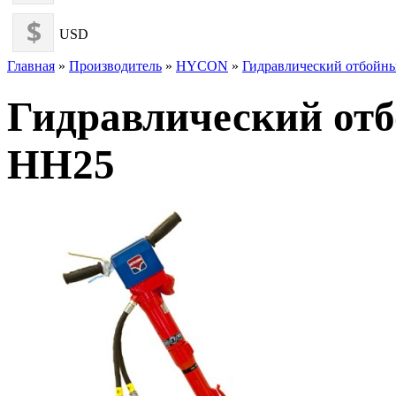
USD
Главная
»
Производитель
»
HYCON
»
Гидравлический отбой
Гидравлический от
HH25