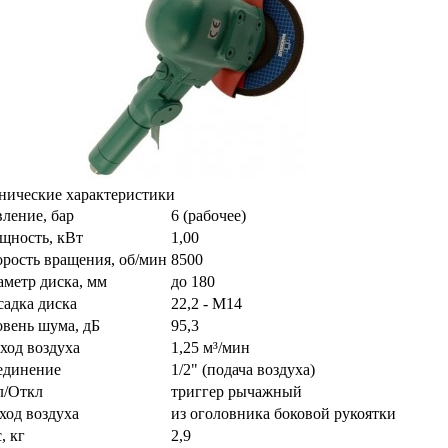
нические характеристики
ление, бар
6 (рабочее)
щность, кВт
1,00
рость вращения, об/мин
8500
метр диска, мм
до 180
садка диска
22,2 - M14
овень шума, дБ
95,3
ход воздуха
1,25 м³/мин
единение
1/2" (подача воздуха)
л/Откл
триггер рычажный
ход воздуха
из оголовника боковой рукоятки
, кг
2,9