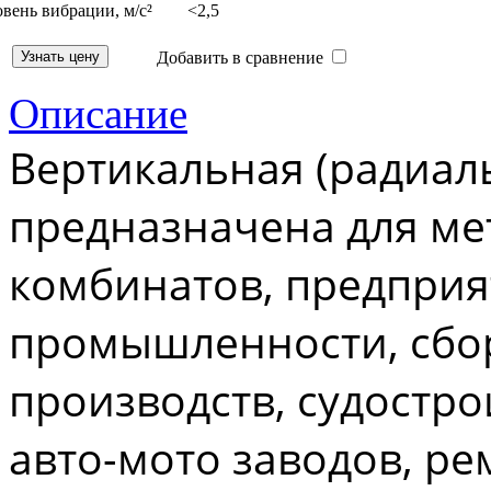
вень вибрации, м/с²
<2,5
Добавить в сравнение
Описание
Вертикальная (радиа
п
редназначена для ме
комбинатов, предприя
промышленности, сб
производств,
судостро
авто-мото заводов, р