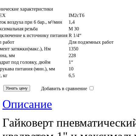
нические характеристики
EX
IM2cT6
ок воздуха при 6 бар., м³/мин
1,4
ксимальная резьба
M 30
дключение к источнику питания
R 1/4“
п работ
Для подземных работ
ент затяжки(макс.), Нм
1350
ина, мм
228
драт под головку, дюйм
1“
рукава питания (мин.), мм
10
, кг
6,5
Добавить в сравнение
Описание
Гайковерт пневматически