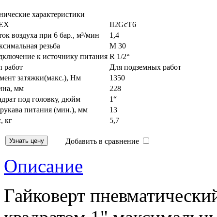
нические характеристики
EX
II2GcT6
ок воздуха при 6 бар., м³/мин
1,4
ксимальная резьба
M 30
дключение к источнику питания
R 1/2“
п работ
Для подземных работ
ент затяжки(макс.), Нм
1350
ина, мм
228
драт под головку, дюйм
1“
рукава питания (мин.), мм
13
, кг
5,7
Добавить в сравнение
Описание
Гайковерт пневматически