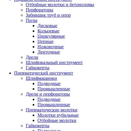
Отбойные молотки и бетоноломы
Перфораторы
Забивщик труб и опор
Пилы
Дисковые
Кольцевые
Циркулярные
Цепные
Ножовочные
Ленточные
Дрели
Шлифовальный инструмент
Гайковерты
Пневматический инструмент
Шлифмашинки
Подводные
Промышленные
Дрели и перфораторы
Подводные
Промышленные
Пневматические молотки
Молотки рубильные
Отбойные молотки
Гайковерты
Подводные