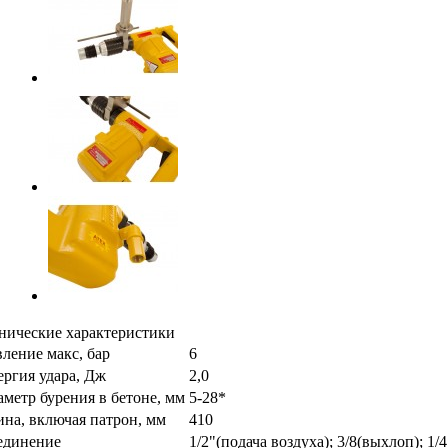
нические характеристики
ление макс, бар
6
ргия удара, Дж
2,0
метр бурения в бетоне, мм
5-28*
на, включая патрон, мм
410
единение
1/2"(подача воздуха); 3/8(выхлоп); 1/