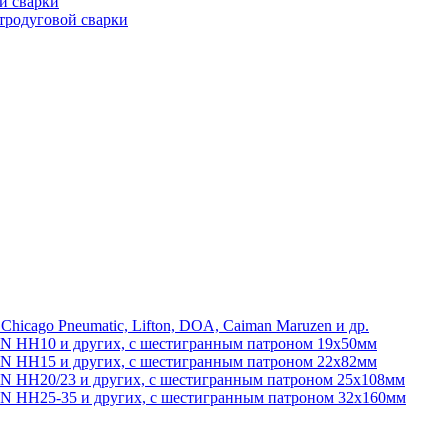
й сварки
тродуговой сварки
 Chicago Pneumatic, Lifton, DOA, Caiman Maruzen и др.
ON HH10 и других, с шестигранным патроном 19х50мм
ON HH15 и других, с шестигранным патроном 22х82мм
N HH20/23 и других, с шестигранным патроном 25х108мм
ON HH25-35 и других, с шестигранным патроном 32х160мм