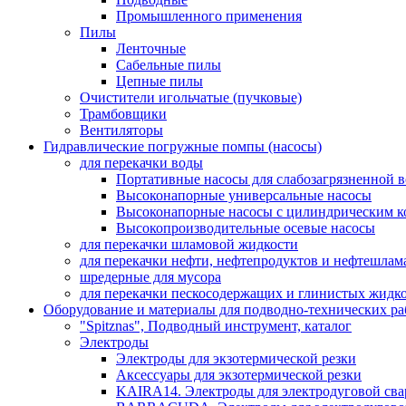
Промышленного применения
Пилы
Ленточные
Сабельные пилы
Цепные пилы
Очистители игольчатые (пучковые)
Трамбовщики
Вентиляторы
Гидравлические погружные помпы (насосы)
для перекачки воды
Портативные насосы для слабозагрязненной 
Высоконапорные универсальные насосы
Высоконапорные насосы с цилиндрическим к
Высокопроизводительные осевые насосы
для перекачки шламовой жидкости
для перекачки нефти, нефтепродуктов и нефтешлам
шредерные для мусора
для перекачки пескосодержащих и глинистых жидк
Оборудование и материалы для подводно-технических ра
"Spitznas", Подводный инструмент, каталог
Электроды
Электроды для экзотермической резки
Аксессуары для экзотермической резки
KAIRA14. Электроды для электродуговой сва