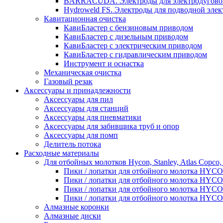
BARRACUDA. Электроды для электродугово
Hydroweld FS. Электроды для подводной элек
Кавитационная очистка
КавиБластер с бензиновым приводом
КавиБластер с дизельным приводом
КавиБластер с электрическим приводом
КавиБластер с гидравлическим приводом
Инструмент и оснастка
Механическая очистка
Газовый резак
Аксессуары и принадлежности
Аксессуары для пил
Аксессуары для станций
Аксессуары для пневматики
Аксессуары для забивщика труб и опор
Аксессуары для помп
Делитель потока
Расходные материалы
Для отбойных молотков Hycon, Stanley, Atlas Copco,
Пики / лопатки для отбойного молотка HYC
Пики / лопатки для отбойного молотка HYC
Пики / лопатки для отбойного молотка HYCO
Пики / лопатки для отбойного молотка HYC
Алмазные коронки
Алмазные диски