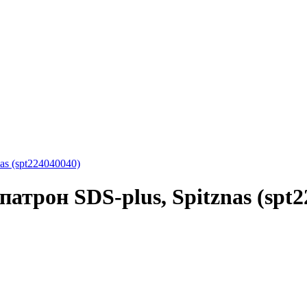
as (spt224040040)
атрон SDS-plus, Spitznas (spt2